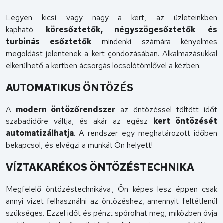
Legyen kicsi vagy nagy a kert, az üzleteinkben
kapható
köresőztetők, négyszögesőztetők és
turbinás esőztetők
mindenki számára kényelmes
megoldást jelentenek a kert gondozásában. Alkalmazásukkal
elkerülhető a kertben ácsorgás locsolótömlővel a kézben.
AUTOMATIKUS ÖNTÖZÉS
A
modern öntözőrendszer
az öntözéssel töltött időt
szabadidőre váltja, és akár az egész
kert öntözését
automatizálhatja
. A rendszer egy meghatározott időben
bekapcsol, és elvégzi a munkát Ön helyett!
VÍZTAKARÉKOS ÖNTÖZÉSTECHNIKA
Megfelelő öntözéstechnikával, Ön képes lesz éppen csak
annyi vizet felhasználni az öntözéshez, amennyit feltétlenül
szükséges. Ezzel időt és pénzt spórolhat meg, miközben óvja