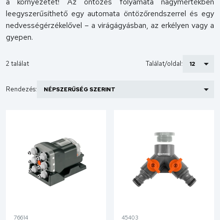
a környezetet! Az öntözés folyamata nagymértékben
leegyszerűsíthető egy automata öntözőrendszerrel és egy
nedvességérzékelővel – a virágágyásban, az erkélyen vagy a
gyepen.
2 találat
Találat/oldal:
Rendezés:
76614
45403