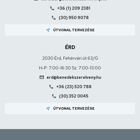
call
+36 (1) 209 2381
call
(30) 950 9078
near_me
ÚTVONAL TERVEZÉSE
ÉRD
2030 Érd, Fehérvári út 63/G
H-P: 7:00-16:30 Sz: 7:00-13:00
mail
erd@benedekszerelveny.hu
call
+36 (23) 520 788
call
(30) 352 0045
near_me
ÚTVONAL TERVEZÉSE