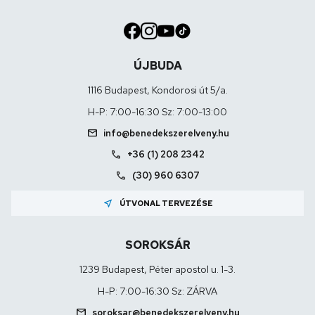
ÚJBUDA
1116 Budapest, Kondorosi út 5/a.
H-P: 7:00-16:30 Sz: 7:00-13:00
mail
info@benedekszerelveny.hu
call
+36 (1) 208 2342
call
(30) 960 6307
near_me
ÚTVONAL TERVEZÉSE
SOROKSÁR
1239 Budapest, Péter apostol u. 1-3.
H-P: 7:00-16:30 Sz: ZÁRVA
mail
soroksar@benedekszerelveny.hu