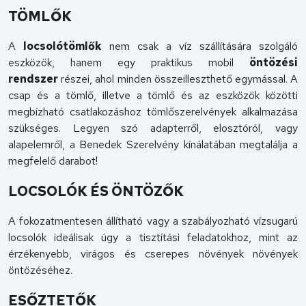
TÖMLŐK
A
locsolótömlők
nem csak a víz szállítására szolgáló
eszközök, hanem egy praktikus mobil
öntözési
rendszer
részei, ahol minden összeilleszthető egymással. A
csap és a tömlő, illetve a tömlő és az eszközök közötti
megbízható csatlakozáshoz tömlőszerelvények alkalmazása
szükséges. Legyen szó adapterről, elosztóról, vagy
alapelemről, a Benedek Szerelvény kínálatában megtalálja a
megfelelő darabot!
LOCSOLÓK ÉS ÖNTÖZŐK
A fokozatmentesen állítható vagy a szabályozható vízsugarú
locsolók ideálisak úgy a tisztítási feladatokhoz, mint az
érzékenyebb, virágos és cserepes növények növények
öntözéséhez.
ESŐZTETŐK