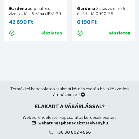
Gardena
automatikus
Gardena
2 utas vízelosztó,
vízelosztó - 6 zónás 1197-29
elzárható 0940-26
42 690 Ft
6 190 Ft
Készleten
Készleten
Kosárba
Kosárba
Termékkel kapcsolatos szakmai kérdés esetén hívja közvetlen
áruházainkat!
ELAKADT A VÁSÁRLÁSSAL?
Webes rendeléssel kapcsolatos kérdések esetén:
mail
webaruhaz@benedekszerelveny.hu
call
+36 30 602 4956