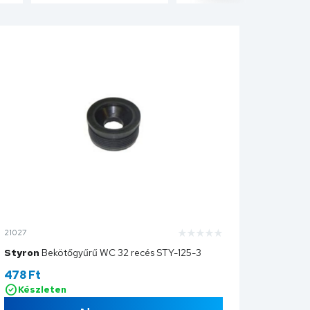
21027
Styron
Bekötőgyűrű WC 32 recés STY-125-3
478
Ft
Készleten