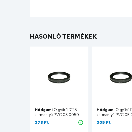
HASONLÓ TERMÉKEK
Hódgumi
O gyűrű D125
Hódgumi
O gyűrű 
karmantyú PVC 05.0050
karmantyú PVC 05
378 Ft
305 Ft
Kosárba
Kosár