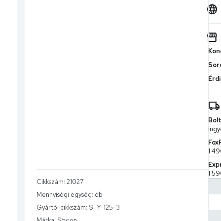
Kond
Sor
Érdi
Bolt
ingy
Fox
1 49
Exp
1 59
Cikkszám:
21027
MPL 
Mennyiségi egység:
db
2 59
Gyártói cikkszám:
STY-125-3
CS-
7 9
Márka:
Styron