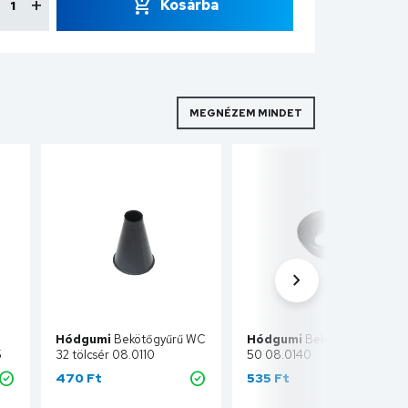
Kosárba
MEGNÉZEM MINDET
Hódgumi
Bekötőgyűrű WC
Hódgumi
Bekötőgyűrű WC
5
32 tölcsér 08.0110
50 08.0140
470 Ft
535 Ft
Kosárba
Kosárba