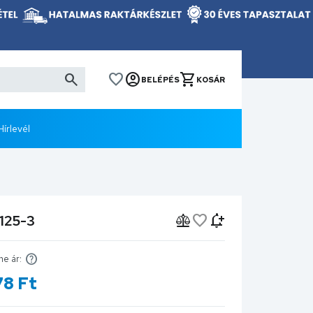
BELÉPÉS
KOSÁR
Hírlevél
125-3
ne ár:
78
Ft