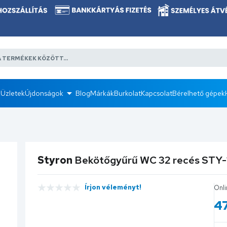
k
Üzletek
Újdonságok
Blog
Márkák
Burkolat
Kapcsolat
Bérelhető gépek
Styron
Bekötőgyűrű WC 32 recés STY-
Írjon véleményt!
Onli
4