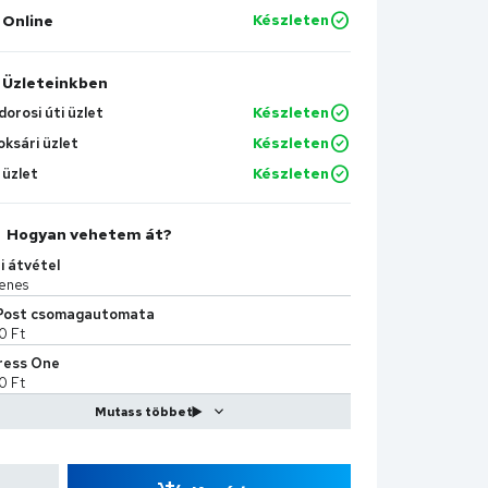
Online
Készleten
Üzleteinkben
orosi úti üzlet
Készleten
oksári üzlet
Készleten
 üzlet
Készleten
Hogyan vehetem át?
i átvétel
enes
Post csomagautomata
0 Ft
ress One
0 Ft
Kiszállítás
9 Ft
Sprint
90 Ft