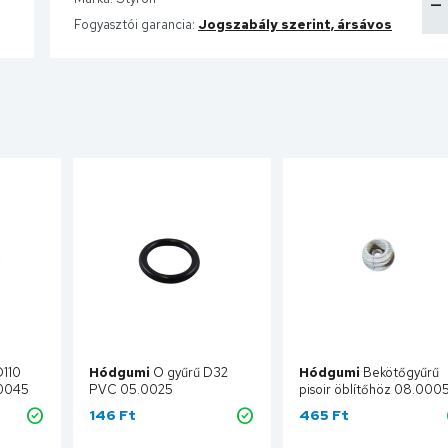
Fogyasztói garancia:
Jogszabály szerint, ársávos
D110
Hódgumi
O gyűrű D32
Hódgumi
Bekötőgyűrű
.0045
PVC 05.0025
pisoir öblítőhöz 08.000
146 Ft
465 Ft
ba
Kosárba
Kosárba