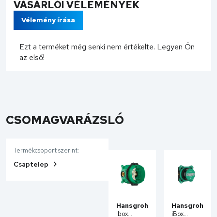
VÁSÁRLÓI VÉLEMÉNYEK
Vélemény írása
Ezt a terméket még senki nem értékelte. Legyen Ön
az első!
CSOMAGVARÁZSLÓ
Termékcsoport szerint:
Csaptelep
Hansgrohe
Hansgrohe
Ibox
iBox