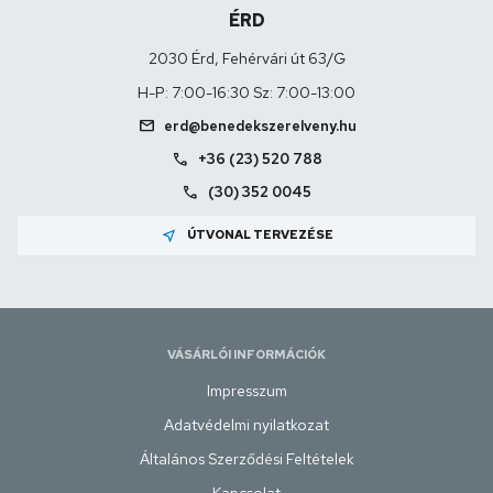
ÉRD
2030 Érd, Fehérvári út 63/G
H-P: 7:00-16:30 Sz: 7:00-13:00
mail
erd@benedekszerelveny.hu
call
+36 (23) 520 788
call
(30) 352 0045
near_me
ÚTVONAL TERVEZÉSE
VÁSÁRLÓI INFORMÁCIÓK
Impresszum
Adatvédelmi nyilatkozat
Általános Szerződési Feltételek
Kapcsolat