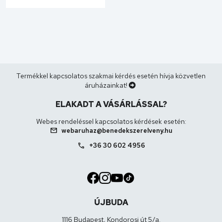
31665000
Termékkel kapcsolatos szakmai kérdés esetén hívja közvetlen
áruházainkat!
ELAKADT A VÁSÁRLÁSSAL?
Webes rendeléssel kapcsolatos kérdések esetén:
mail
webaruhaz@benedekszerelveny.hu
call
+36 30 602 4956
ÚJBUDA
1116 Budapest, Kondorosi út 5/a.