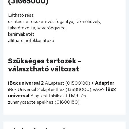
(31665000)
Látható rész!
színkészlet összetevői: fogantyú, takaróhüvely,
takarórozetta, keverőegység
kerámiabetét
állítható hőfokkorlátozó
Szükséges tartozék –
választható változat
iBox universal 2
ALaptest (01500180) +
Adapter
iBox Universal 2 alaptesthez (13588000) VAGY
iBox
universal
Alaptest falsík alatti kád- és
zuhanycsaptelepekhez (01800180)