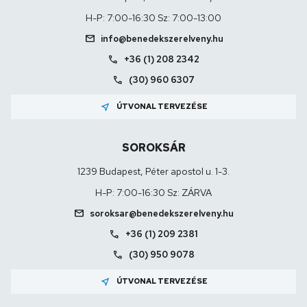
H-P: 7:00-16:30 Sz: 7:00-13:00
mail
info@benedekszerelveny.hu
call
+36 (1) 208 2342
call
(30) 960 6307
near_me
ÚTVONAL TERVEZÉSE
SOROKSÁR
1239 Budapest, Péter apostol u. 1-3.
H-P: 7:00-16:30 Sz: ZÁRVA
mail
soroksar@benedekszerelveny.hu
call
+36 (1) 209 2381
call
(30) 950 9078
near_me
ÚTVONAL TERVEZÉSE