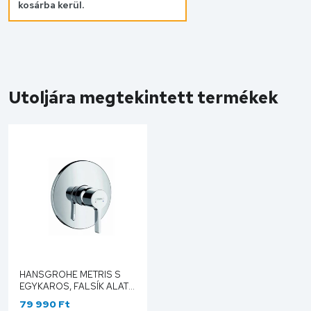
kosárba kerül.
Utoljára megtekintett termékek
HANSGROHE METRIS S
EGYKAROS, FALSÍK ALATTI
ZUHANYCSAPTELEP
79 990 Ft
SZÍNKÉSZLET, KRÓM