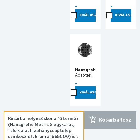
universal
universal 2
-
-
alaptest
Alaptest
DN15/DN20
01500180
KIVÁLASZT
KIVÁLASZT
01800180
Hansgrohe
Adapter
iBox
-
Universal 2
alaptesthez
KIVÁLASZT
13588000
Kosárba helyezéskor a fő termék
Kosárba tesz
(
Hansgrohe Metris S egykaros,
falsík alatti zuhanycsaptelep
színkészlet, króm 31665000
) is a