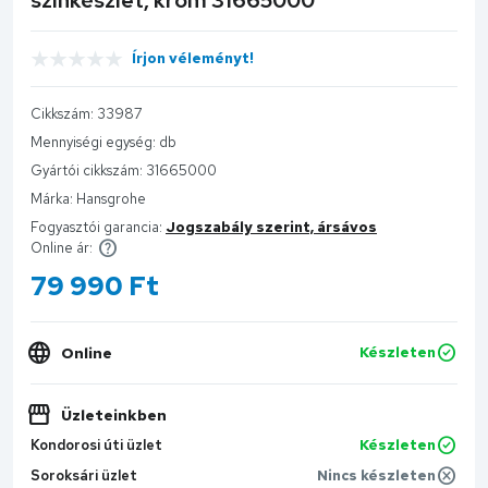
Írjon véleményt!
Cikkszám:
33987
Mennyiségi egység:
db
Gyártói cikkszám:
31665000
Márka:
Hansgrohe
Fogyasztói garancia:
Jogszabály szerint, ársávos
Online ár:
79 990
Ft
Online
Készleten
Üzleteinkben
Kondorosi úti üzlet
Készleten
Soroksári üzlet
Nincs készleten