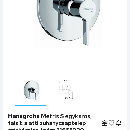
Hansgrohe
Metris S egykaros,
falsík alatti zuhanycsaptelep
színkészlet, króm 31665000