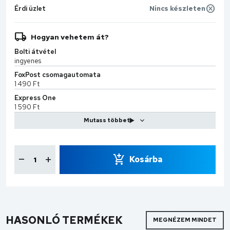
Érdi üzlet
Nincs készleten
Hogyan vehetem át?
Bolti átvétel
ingyenes
FoxPost csomagautomata
1 490 Ft
Express One
1 590 Ft
MPL Kiszállítás
2 599 Ft
CS-Sprint
7 990 Ft
Kosárba
HASONLÓ TERMÉKEK
MEGNÉZEM MINDET