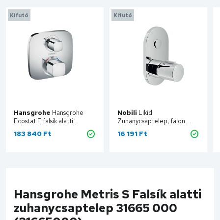
Kifutó
Kifutó
Hansgrohe
Hansgrohe
Nobili
Likid
Ecostat E falsík alatti
Zuhanycsaptelep, falon
termosztátos csaptelep, 1
belüli NOB-LK00108CR
183 840 Ft
16 191 Ft
fogyasztóhoz 15707000
Kosárba
Kosárba
Hansgrohe Metris S Falsík alatti
zuhanycsaptelep 31665 000