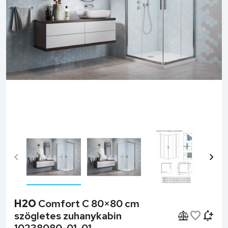
chevron_left
chevron_right
H2O
Comfort C 80×80 cm
szögletes zuhanykabin
10238080-01-01