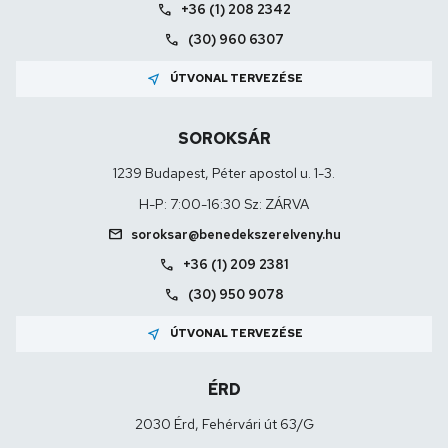
call
+36 (1) 208 2342
call
(30) 960 6307
near_me
ÚTVONAL TERVEZÉSE
SOROKSÁR
1239 Budapest, Péter apostol u. 1-3.
H-P: 7:00-16:30 Sz: ZÁRVA
mail
soroksar@benedekszerelveny.hu
call
+36 (1) 209 2381
call
(30) 950 9078
near_me
ÚTVONAL TERVEZÉSE
ÉRD
2030 Érd, Fehérvári út 63/G