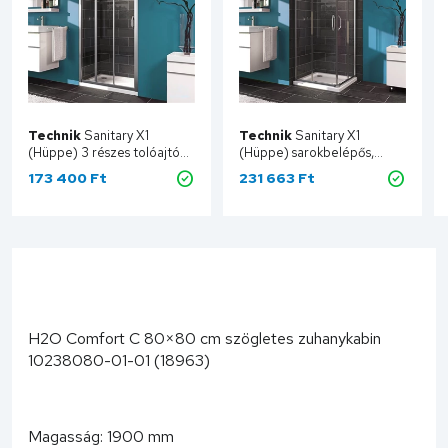
Technik
Sanitary X1
Technik
Sanitary X1
(Hüppe) 3 részes tolóajtó
(Hüppe) sarokbelépős,
falfülkébe
szögletes tolóajtós
173 400 Ft
231 663 Ft
szereléshez,fényes ezüst
zuhanykabin, fényes ezüst
Kosárba
Kosárba
jellegű szerelvényekkel,
jellegű szerelvények,
800 TT-140301
900x900 TT
H2O Comfort C 80×80 cm szögletes zuhanykabin
10238080-01-01 (18963)
Magasság: 1900 mm