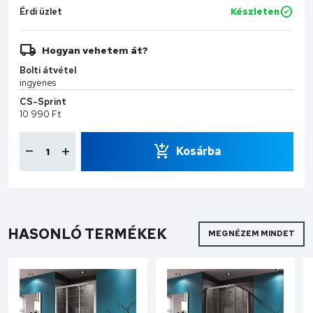
Érdi üzlet
Készleten
Hogyan vehetem át?
Bolti átvétel
ingyenes
CS-Sprint
10 990 Ft
Kosárba
HASONLÓ TERMÉKEK
MEGNÉZEM MINDET