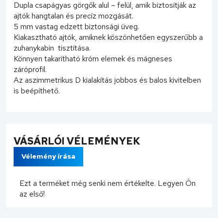
Dupla csapágyas görgők alul – felül, amik biztosítják az
ajtók hangtalan és precíz mozgását.
5 mm vastag edzett biztonsági üveg.
Kiakasztható ajtók, amiknek köszönhetően egyszerűbb a
zuhanykabin tisztítása.
Könnyen takarítható króm elemek és mágneses
záróprofil.
Az aszimmetrikus D kialakítás jobbos és balos kivitelben
is beépíthető.
VÁSÁRLÓI VÉLEMÉNYEK
Vélemény írása
Ezt a terméket még senki nem értékelte. Legyen Ön
az első!