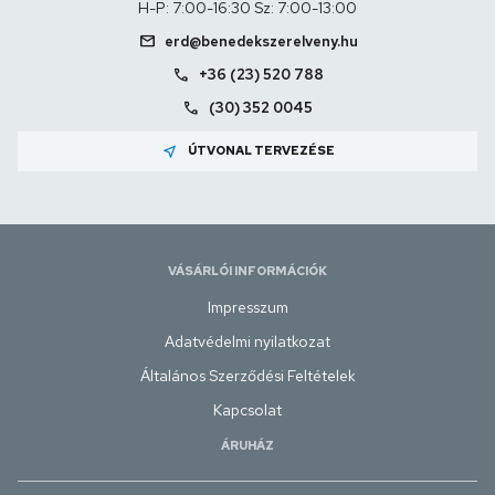
H-P: 7:00-16:30 Sz: 7:00-13:00
mail
erd@benedekszerelveny.hu
call
+36 (23) 520 788
call
(30) 352 0045
near_me
ÚTVONAL TERVEZÉSE
VÁSÁRLÓI INFORMÁCIÓK
Impresszum
Adatvédelmi nyilatkozat
Általános Szerződési Feltételek
Kapcsolat
ÁRUHÁZ