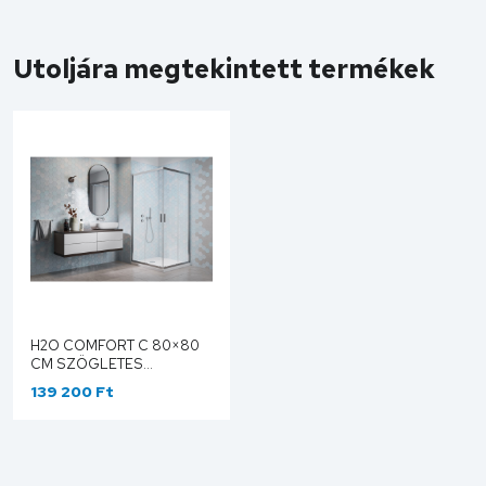
Utoljára megtekintett termékek
H2O COMFORT C 80×80
CM SZÖGLETES
ZUHANYKABIN 10238080-
139 200 Ft
01-01