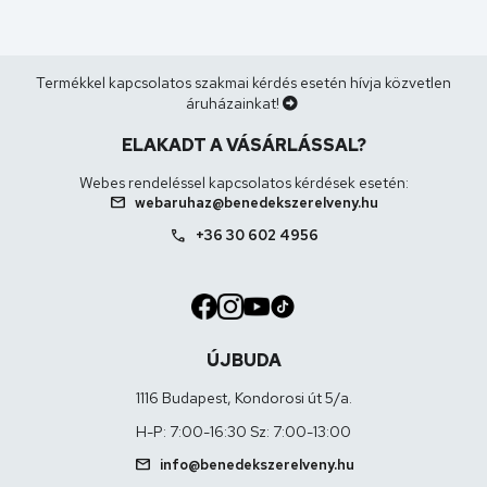
Termékkel kapcsolatos szakmai kérdés esetén hívja közvetlen
áruházainkat!
ELAKADT A VÁSÁRLÁSSAL?
Webes rendeléssel kapcsolatos kérdések esetén:
mail
webaruhaz@benedekszerelveny.hu
call
+36 30 602 4956
ÚJBUDA
1116 Budapest, Kondorosi út 5/a.
H-P: 7:00-16:30 Sz: 7:00-13:00
mail
info@benedekszerelveny.hu