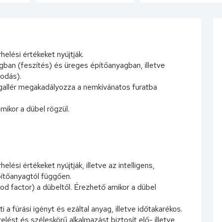
elési értékeket nyújtják.
an (feszítés) és üreges építőanyagban, illetve
odás).
gallér megakadályozza a nemkívánatos furatba
mikor a dübel rögzül.
ési értékeket nyújtják, illetve az intelligens,
építőanyagtól függően.
od factor) a dübeltől. Érezhető amikor a dübel
a fúrási igényt és ezáltal anyag, illetve időtakarékos.
ést és széleskörű alkalmazást biztosít elő- illetve