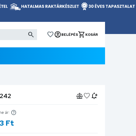
BELÉPÉS
KOSÁR
8242
ne ár:
3
Ft