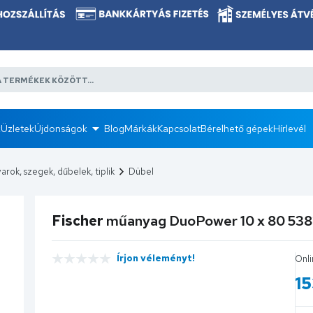
k
Üzletek
Újdonságok
Blog
Márkák
Kapcsolat
Bérelhető gépek
Hírlevél
arok, szegek, dűbelek, tiplik
Dübel
Fischer
műanyag DuoPower 10 x 80 53
Írjon véleményt!
Onli
15