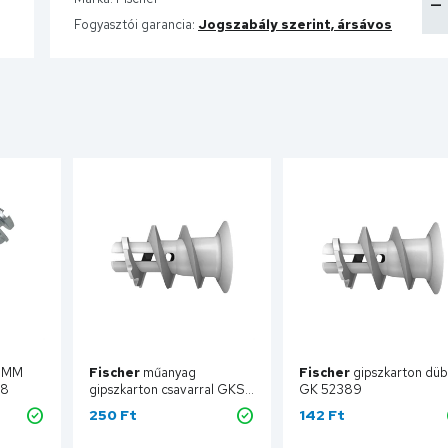
Fogyasztói garancia:
Jogszabály szerint, ársávos
,5MM
Fischer
műanyag
Fischer
gipszkarton düb
78
gipszkarton csavarral GKS
GK 52389
52390
250 Ft
142 Ft
ba
Kosárba
Kosárba