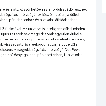
relés alatt, köszönhetően az elfordulásgátló résznek.
 rögzítési mélységének köszönhetően, a dübel
khoz, pórusbetonhoz és a vakolat áthidalásához
 funkcióval. Az univerzális intelligens dübel minden
e típusú szerelések megoldhatóak egyetlen dübellel.
désbe hozza az optimális rögzítési elvet (feszítés,
b visszacsatolás (feelgood factor) a dübeltől a
rdekében. A nagyobb rögzítési mélységű DuoPower
es építőanyagokban, pórusbetonban, ill. a vakolat