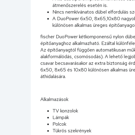
átmenőszerelés esetén is.
Nincs nemkívánatos dübel elfordulás sze
A DuoPower 6x50, 8x65,10x80 nagyobb
különösen alkalmas üreges építőanyago
fischer DuoPower kétkomponensű nylon dübel 3
építőanyaghoz alkalmazható. Ezáltal különfél
Az építőanyagtól függően automatikusan műkö
alakformálódás, csomósodás). A lehető legjob
csavar becsavarásakor az extra biztonság é
6x50, 8x65 és 10x80 különösen alkalmas üreg
áthidalására.
Alkalmazások
TV konzolok
Lámpák
Polcok
Tükrös szekrények