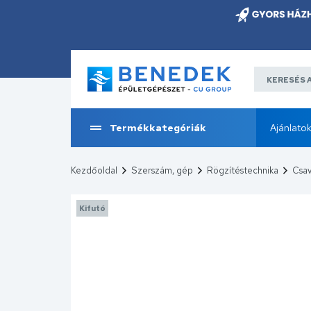
Termékkategóriák
Ajánlato
Kezdőoldal
Szerszám, gép
Rögzítéstechnika
Csav
Kifutó