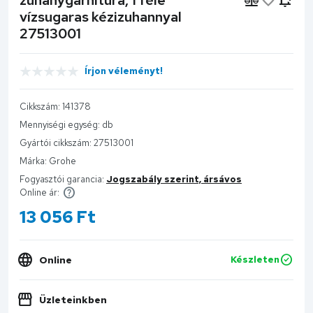
vízsugaras kézizuhannyal
27513001
Írjon véleményt!
Cikkszám:
141378
Mennyiségi egység:
db
Gyártói cikkszám:
27513001
Márka:
Grohe
Fogyasztói garancia:
Jogszabály szerint, ársávos
Online ár:
13 056
Ft
Online
Készleten
Üzleteinkben