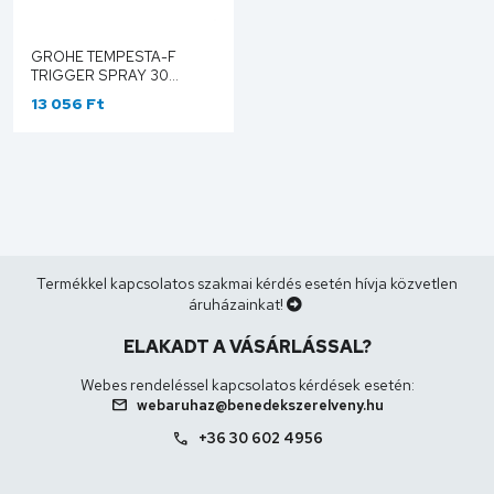
GROHE TEMPESTA-F
TRIGGER SPRAY 30
FALITARTÓS
13 056 Ft
ZUHANYGARNITÚRA, 1
FÉLE VÍZSUGARAS
KÉZIZUHANNYAL 27513001
Termékkel kapcsolatos szakmai kérdés esetén hívja közvetlen
áruházainkat!
ELAKADT A VÁSÁRLÁSSAL?
Webes rendeléssel kapcsolatos kérdések esetén:
mail
webaruhaz@benedekszerelveny.hu
call
+36 30 602 4956