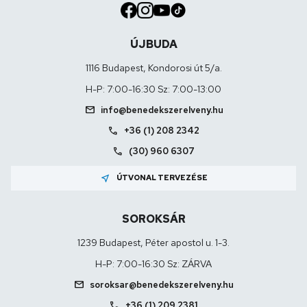
ÚJBUDA
1116 Budapest, Kondorosi út 5/a.
H-P: 7:00-16:30 Sz: 7:00-13:00
mail
info@benedekszerelveny.hu
call
+36 (1) 208 2342
call
(30) 960 6307
near_me
ÚTVONAL TERVEZÉSE
SOROKSÁR
1239 Budapest, Péter apostol u. 1-3.
H-P: 7:00-16:30 Sz: ZÁRVA
mail
soroksar@benedekszerelveny.hu
call
+36 (1) 209 2381