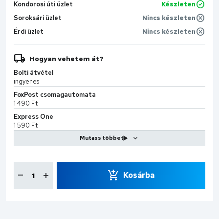
Kondorosi úti üzlet
Készleten
Soroksári üzlet
Nincs készleten
Érdi üzlet
Nincs készleten
Hogyan vehetem át?
Bolti átvétel
ingyenes
FoxPost csomagautomata
1 490 Ft
Express One
1 590 Ft
MPL Kiszállítás
2 599 Ft
CS-Sprint
7 990 Ft
Kosárba