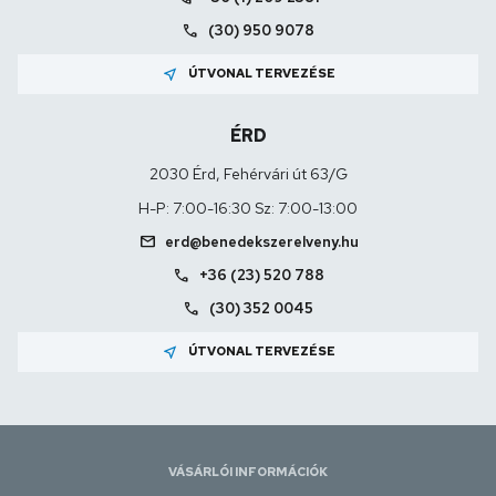
call
(30) 950 9078
near_me
ÚTVONAL TERVEZÉSE
ÉRD
2030 Érd, Fehérvári út 63/G
H-P: 7:00-16:30 Sz: 7:00-13:00
mail
erd@benedekszerelveny.hu
call
+36 (23) 520 788
call
(30) 352 0045
near_me
ÚTVONAL TERVEZÉSE
VÁSÁRLÓI INFORMÁCIÓK