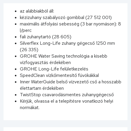
az alábbiakból áll:
kézizuhany szabályozó gombbal (27 512 001)
maximális átfolyási sebesség (3 bar nyomáson): 8
l/perc
fali zuhanytartó (28 605)
Silverflex Long-Life zuhany gégecső 1250 mm
(26 335)
GROHE Water Saving technológia a kisebb
vízfogyasztás érdekében
GROHE Long-Life felületkezelés
SpeedClean vízkőmentesítő fúvókákkal
Inner WaterGuide belső vízvezető cső a hosszabb
élettartam érdekében
TwistStop csavarodásmentes zuhanygégecső
Kérjük, olvassa el a telepítésre vonatkozó helyi
normákat.