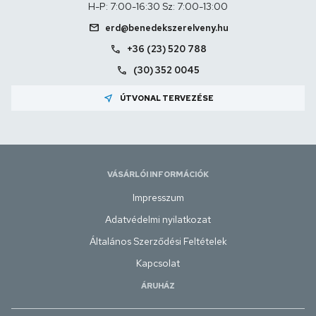
H-P: 7:00-16:30 Sz: 7:00-13:00
mail
erd@benedekszerelveny.hu
call
+36 (23) 520 788
call
(30) 352 0045
near_me
ÚTVONAL TERVEZÉSE
VÁSÁRLÓI INFORMÁCIÓK
Impresszum
Adatvédelmi nyilatkozat
Általános Szerződési Feltételek
Kapcsolat
ÁRUHÁZ