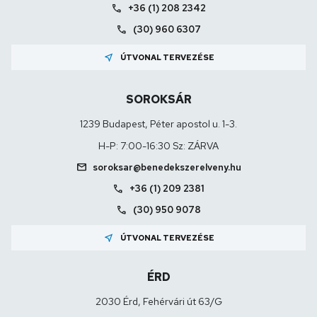
call
+36 (1) 208 2342
call
(30) 960 6307
near_me
ÚTVONAL TERVEZÉSE
SOROKSÁR
1239 Budapest, Péter apostol u. 1-3.
H-P: 7:00-16:30 Sz: ZÁRVA
mail
soroksar@benedekszerelveny.hu
call
+36 (1) 209 2381
call
(30) 950 9078
near_me
ÚTVONAL TERVEZÉSE
ÉRD
2030 Érd, Fehérvári út 63/G