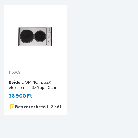
146009
Evido
DOMINO-E 32X
elektromos főzőlap 30cm
inox HED32X.1
38 900 Ft
Beszerezhető 1–2 hét
Kosárba