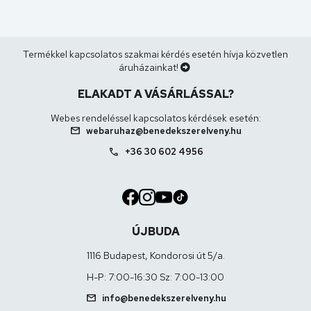
Termékkel kapcsolatos szakmai kérdés esetén hívja közvetlen
áruházainkat!
ELAKADT A VÁSÁRLÁSSAL?
Webes rendeléssel kapcsolatos kérdések esetén:
mail
webaruhaz@benedekszerelveny.hu
call
+36 30 602 4956
ÚJBUDA
1116 Budapest, Kondorosi út 5/a.
H-P: 7:00-16:30 Sz: 7:00-13:00
mail
info@benedekszerelveny.hu