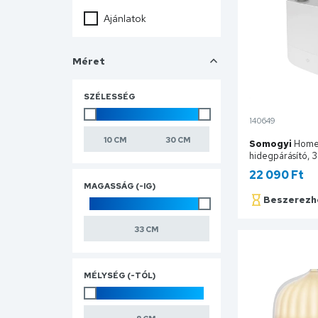
Ajánlatok
Méret
SZÉLESSÉG
140649
Somogyi
Home 
hidegpárásító, 3
víztartály, 3 foko
22 090 Ft
szobaméret max
MAGASSÁG (-IG)
4000B
Beszerezh
Ko
MÉLYSÉG (-TÓL)