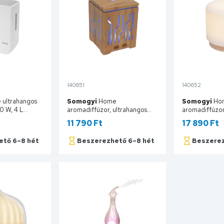
140651
140652
ultrahangos
Somogyi
Home
Somogyi
Ho
0 W, 4 L
aromadiffúzor, ultrahangos
aromadiffúzor
zat, ajánlott
hidegpárásító, bambusz
hidegpárásító
11 790 Ft
17 890 Ft
. 40 m2 UHP
alap/fedél, 200ml, színváltás
melegfehér vil
AD 200
adapter AD 
ető 6–8 hét
Beszerezhető 6–8 hét
Beszerez
sárba
Kosárba