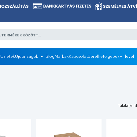
k
Üzletek
Újdonságok
Blog
Márkák
Kapcsolat
Bérelhető gépek
Hírlevél
Találat/old