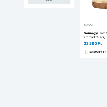
140654
Somogyi
Hom
aromadiffúzor, 
hidegpárásító, 
22 590 Ft
kapacitás, tarto
adapter AD 50
Beszerezh
Ko