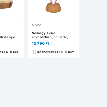
140656
e
Somogyi
Home
ultrahangos
aromadiffúzor, porlasztó,
500 ml
aromaolajjal működő,
13 790 Ft
zék hálózati
érintőgomb, hangulatfény,
0
hálózati adapter AD 15 P
ető 6–8 hét
Beszerezhető 6–8 hét
sárba
Kosárba