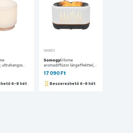
140653
me
Somogyi
Home
, ultrahangos
aromadiffúzor lángeffekttel,
, 280 ml,
ultrahangos hidegpárásító,
17 090 Ft
ágítás, hálózati
200 ml kapacitás AD 200F
280
hető 6–8 hét
Beszerezhető 6–8 hét
Kosárba
Kosárba