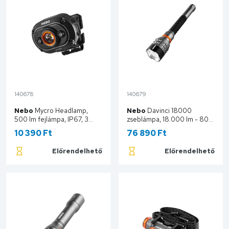
140678
140679
Nebo
Mycro Headlamp,
Nebo
Davinci 18000
500 lm fejlámpa, IP67, 3
zseblámpa, 18.000 lm - 800
üzemmód, 500 mAh NEB-
lm, 5 funkció, 2x zoom, IP67,
10 390 Ft
76 890 Ft
HLP-0011-G
SPC, STC, 5000 mAh NEB-
FLT-1015-G
Előrendelhető
Előrendelhető
Kosárba
Kosárba