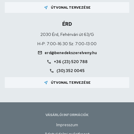
near_me
ÚTVONAL TERVEZÉSE
ÉRD
2030 Érd, Fehérvári út 63/G
H-P: 7:00-16:30 Sz: 7:00-13:00
mail
erd@benedekszerelveny.hu
call
+36 (23) 520 788
call
(30) 352 0045
near_me
ÚTVONAL TERVEZÉSE
VÁSÁRLÓI INFORMÁCIÓK
Impresszum