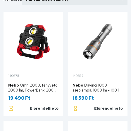
140675
140677
Nebo
Omni 2000, fényvető,
Nebo
Davinci 1000
2000 lm, PowerBank, 2000
zseblámpa, 1000 lm - 100 lm,
lm - 1100 lm - 20 lm, 4000
4 funkció, IP67, 6x zoom,
19 490 Ft
18 590 Ft
mAh, mágneses NE0015
PowerBank funkció NEB-
FLT-0018-G
Előrendelhető
Előrendelhető
Kosárba
Kosárba