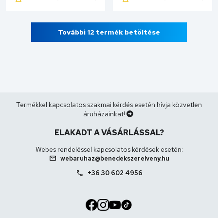
Kosárba
Kosárba
További 12 termék betöltése
Termékkel kapcsolatos szakmai kérdés esetén hívja közvetlen
áruházainkat!
ELAKADT A VÁSÁRLÁSSAL?
Webes rendeléssel kapcsolatos kérdések esetén:
mail
webaruhaz@benedekszerelveny.hu
call
+36 30 602 4956