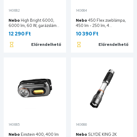
140682
140684
Nebo
High Bright 6000,
Nebo
450 Flex zseblámpa,
6000 lm, 60 W, garázslámpa
450 lm - 250 lm, 4
NEB-OTH-0001-G
üzemmód, Flex Power, 6x
12 290 Ft
10 390 Ft
zoom, 600 mAh NEB-
6700-G
Előrendelhető
Előrendelhető
Kosárba
Kosárba
140685
140686
Nebo
Einstein 400, 400 lm
Nebo
SLYDE KING 2K