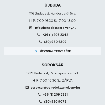
ÚJBUDA
1116 Budapest, Kondorosi út 5/a.
H-P: 7:00-16:30 Sz: 7:00-13:00
mail
info@benedekszerelveny.hu
call
+36 (1) 208 2342
call
(30) 960 6307
near_me
ÚTVONAL TERVEZÉSE
SOROKSÁR
1239 Budapest, Péter apostol u. 1-3.
H-P: 7:00-16:30 Sz: ZÁRVA
mail
soroksar@benedekszerelveny.hu
call
+36 (1) 209 2381
call
(30) 950 9078