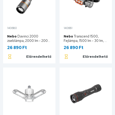
140680
140681
Nebo
Davinci 2000
Nebo
Transcend 1500,
zseblámpa, 2000 lm - 200
Fejlámpa, 1500 lm - 30 lm, 5
lm, 4 funkció, IP67, 4x zoom,
üzemmód, Smart Powr
26 890 Ft
26 890 Ft
PowerBank funkció, 2000
Control, IPX7, 3200 mAh
mAh NEB-FLT-0020-G
NEB-HLP-1001-G
Előrendelhető
Előrendelhető
Kosárba
Kosárba