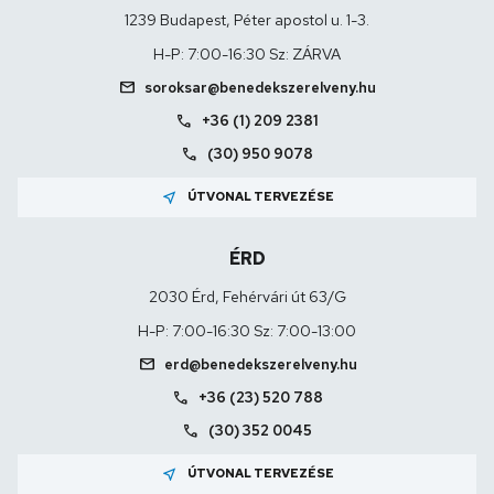
1239 Budapest, Péter apostol u. 1-3.
H-P: 7:00-16:30 Sz: ZÁRVA
mail
soroksar@benedekszerelveny.hu
call
+36 (1) 209 2381
call
(30) 950 9078
near_me
ÚTVONAL TERVEZÉSE
ÉRD
2030 Érd, Fehérvári út 63/G
H-P: 7:00-16:30 Sz: 7:00-13:00
mail
erd@benedekszerelveny.hu
call
+36 (23) 520 788
call
(30) 352 0045
near_me
ÚTVONAL TERVEZÉSE