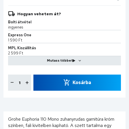
Hogyan vehetem át?
Bolti átvétel
ingyenes
Express One
1 590 Ft
MPL Kiszállítás
2 599 Ft
CS-Sprint
7 990 Ft
Kosárba
Grohe Euphoria 110 Mono zuhanyrudas garnitúra króm
színben, fali kivitelben kapható. A szett tartalma egy