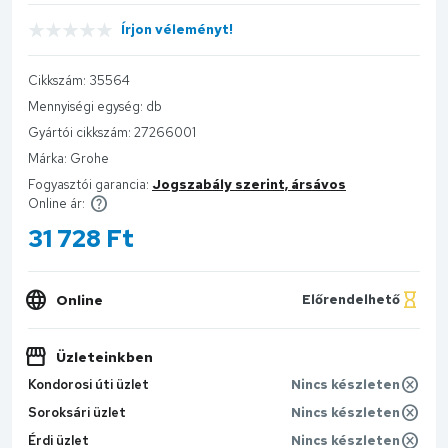
Írjon véleményt!
Cikkszám:
35564
Mennyiségi egység:
db
Gyártói cikkszám:
27266001
Márka:
Grohe
Fogyasztói garancia:
Jogszabály szerint, ársávos
Online ár:
31 728
Ft
Online
Előrendelhető
Üzleteinkben
Kondorosi úti üzlet
Nincs készleten
Soroksári üzlet
Nincs készleten
Érdi üzlet
Nincs készleten