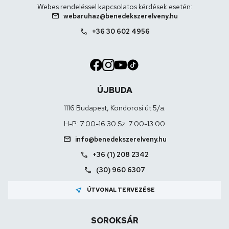
Webes rendeléssel kapcsolatos kérdések esetén:
mail
webaruhaz@benedekszerelveny.hu
call
+36 30 602 4956
ÚJBUDA
1116 Budapest, Kondorosi út 5/a.
H-P: 7:00-16:30 Sz: 7:00-13:00
mail
info@benedekszerelveny.hu
call
+36 (1) 208 2342
call
(30) 960 6307
near_me
ÚTVONAL TERVEZÉSE
SOROKSÁR